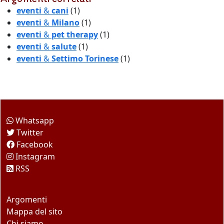
eventi
&
cani
(1)
eventi
&
Milano
(1)
eventi
&
pet therapy
(1)
eventi
&
salute
(1)
eventi
&
Settimo Torinese
(1)
Come seguirci
Whatsapp
Twitter
Facebook
Instagram
RSS
Questo sito
Argomenti
Mappa del sito
Chi siamo