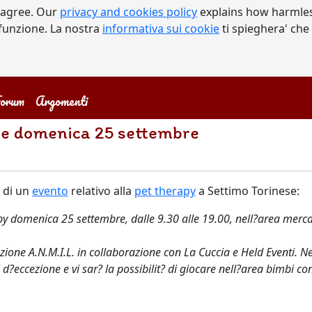
 agree. Our
privacy and cookies policy
explains how harmles
a funzione. La nostra
informativa sui cookie
ti spieghera' che
orum
Argomenti
se domenica 25 settembre
a di un
evento
relativo alla
pet therapy
a Settimo Torinese:
py domenica 25 settembre, dalle 9.30 alle 19.00, nell?area mercat
one A.N.M.I.L. in collaborazione con La Cuccia e Held Eventi. Nel 
?eccezione e vi sar? la possibilit? di giocare nell?area bimbi co