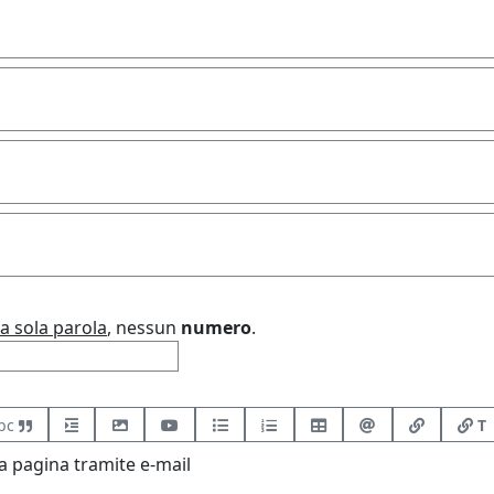
a sola parola
, nessun
numero
.
bc
T
 pagina tramite e-mail