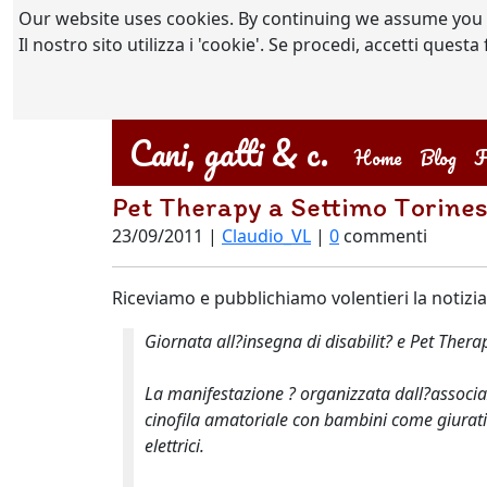
Our website uses cookies. By continuing we assume you
Il nostro sito utilizza i 'cookie'. Se procedi, accetti quest
Cani, gatti & c.
(current)
Home
Blog
F
Pet Therapy a Settimo Torine
23/09/2011 |
Claudio_VL
|
0
commenti
Riceviamo e pubblichiamo volentieri la notizi
Giornata all?insegna di disabilit? e Pet Thera
La manifestazione ? organizzata dall?associazi
cinofila amatoriale con bambini come giurati d
elettrici.