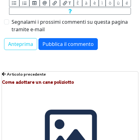
T
È
à
è
ì
ò
ù
é
Segnalami i prossimi commenti su questa pagina
tramite e-mail
Articolo precedente
Come adottare un cane poliziotto