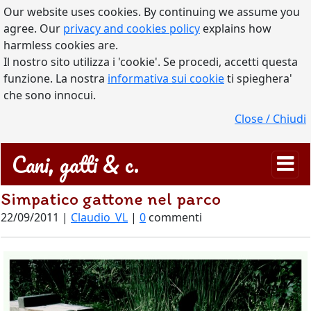
Our website uses cookies. By continuing we assume you
agree. Our
privacy and cookies policy
explains how
harmless cookies are.
Il nostro sito utilizza i 'cookie'. Se procedi, accetti questa
funzione. La nostra
informativa sui cookie
ti spieghera'
che sono innocui.
Close / Chiudi
Cani, gatti & c.
Simpatico gattone nel parco
22/09/2011 |
Claudio_VL
|
0
commenti