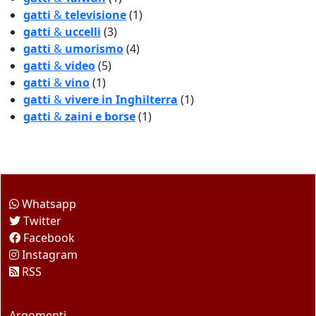
gatti
&
televisione
(1)
gatti
&
uccelli
(3)
gatti
&
umorismo
(4)
gatti
&
video
(5)
gatti
&
vino
(1)
gatti
&
vivere in Inghilterra
(1)
gatti
&
zaini e borse
(1)
Come seguirci
Whatsapp
Twitter
Facebook
Instagram
RSS
Questo sito
Argomenti