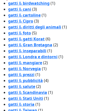
gatti
&
birdwatching
(1)
gatti
&
cani
(3)
gatti
&
cartoline
(1)
gatti
&
Cipro
(3)
gatti
&
diritti degli animali
(1)
gatti
&
foto
(5)
gatti
&
gatti Korat
(6)
gatti
&
Gran Bretagna
(2)
gatti
&
inseparabili
(1)
gatti
&
Londra e dintorni
(1)
gatti
&
mangiare
(2)
gatti
&
Norvegia
(1)
gatti
&
prezzi
(1)
gatti
&
pubblicità
(4)
gatti
&
salute
(2)
gatti
&
Scandinavia
(1)
gatti
&
Stati Uniti
(1)
gatti
&
storia
(1)
gatti
&
Taiwan
(1)