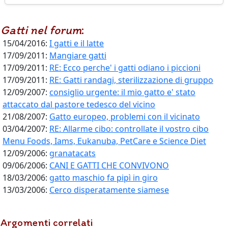
Gatti
nel forum
:
15/04/2016:
I gatti e il latte
17/09/2011:
Mangiare gatti
17/09/2011:
RE: Ecco perche' i gatti odiano i piccioni
17/09/2011:
RE: Gatti randagi, sterilizzazione di gruppo
12/09/2007:
consiglio urgente: il mio gatto e' stato
attaccato dal pastore tedesco del vicino
21/08/2007:
Gatto europeo, problemi con il vicinato
03/04/2007:
RE: Allarme cibo: controllate il vostro cibo
Menu Foods, Iams, Eukanuba, PetCare e Science Diet
12/09/2006:
granatacats
09/06/2006:
CANI E GATTI CHE CONVIVONO
18/03/2006:
gatto maschio fa pipì in giro
13/03/2006:
Cerco disperatamente siamese
Argomenti correlati