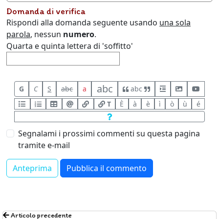
Domanda di verifica
Rispondi alla domanda seguente usando
una sola
parola
, nessun
numero
.
Quarta e quinta lettera di 'soffitto'
abc
G
C
S
abc
a
abc
T
È
à
è
ì
ò
ù
é
Segnalami i prossimi commenti su questa pagina
tramite e-mail
Articolo precedente