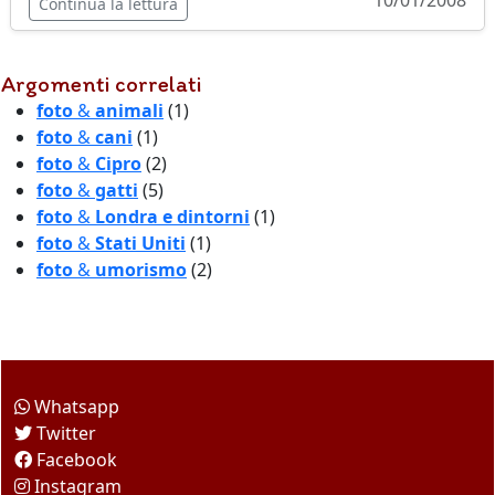
10/01/2008
Continua la lettura
Argomenti correlati
foto
&
animali
(1)
foto
&
cani
(1)
foto
&
Cipro
(2)
foto
&
gatti
(5)
foto
&
Londra e dintorni
(1)
foto
&
Stati Uniti
(1)
foto
&
umorismo
(2)
Come seguirci
Whatsapp
Twitter
Facebook
Instagram