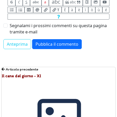
abc
G
C
S
abc
a
abc
T
È
à
è
ì
ò
ù
é
Segnalami i prossimi commenti su questa pagina
tramite e-mail
Articolo precedente
Il cane del giorno - XI