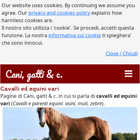
Our website uses cookies. By continuing we assume you
agree. Our
privacy and cookies policy
explains how
harmless cookies are.
Il nostro sito utilizza i 'cookie'. Se procedi, accetti questa
funzione. La nostra
informativa sui cookie
ti spieghera'
che sono innocui.
Close / Chiudi
Cani, gatti & c.
Cavalli ed equini vari
Pagine di Cani, gatti & c. in cui si parla di
cavalli ed equini
vari
(
Cavalli e parenti equini: asini, muli, zebre
).