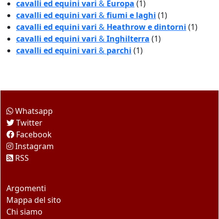
cavalli ed equini vari
&
Europa
(1)
cavalli ed equini vari
&
fiumi e laghi
(1)
cavalli ed equini vari
&
Heathrow e dintorni
(1)
cavalli ed equini vari
&
Inghilterra
(1)
cavalli ed equini vari
&
parchi
(1)
Come seguirci
Whatsapp
Twitter
Facebook
Instagram
RSS
Questo sito
Argomenti
Mappa del sito
Chi siamo