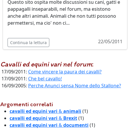
Questo sito ospita molte discussioni su cani, gatti e
pappagalli inseparabili, nel forum, ma esistono
anche altri animali. Animali che non tutti possono
permettersi, ma cio' non ci...
22/05/2011
Continua la lettura
Cavalli ed equini vari
nel forum
:
17/09/2011:
Come vincere la paura dei cavalli?
17/09/2011:
Che bel cavallo!
16/09/2005:
Perche Anunci sensa Nome dello Stallone?
Argomenti correlati
cavalli ed equini vari
&
animali
(1)
cavalli ed equini vari
&
Brexit
(1)
cavalli ed equini vari
&
documenti
(1)