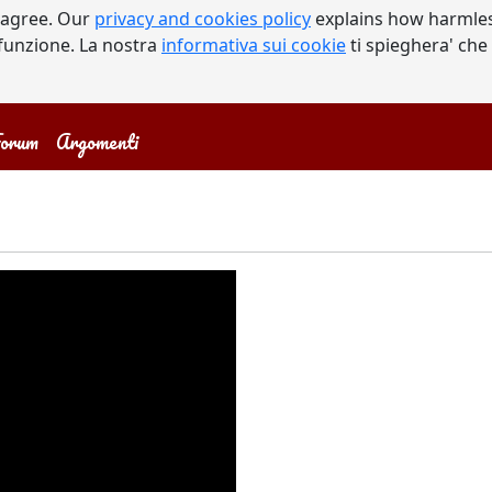
 agree. Our
privacy and cookies policy
explains how harmles
a funzione. La nostra
informativa sui cookie
ti spieghera' che
orum
Argomenti