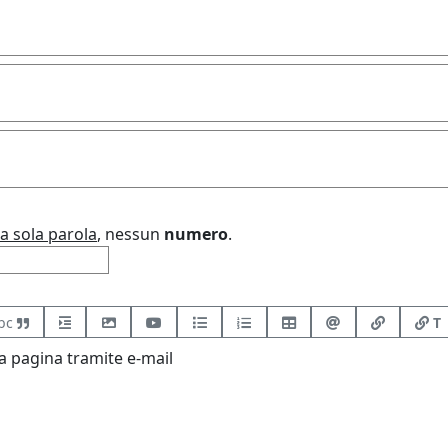
a sola parola
, nessun
numero
.
bc
T
 pagina tramite e-mail