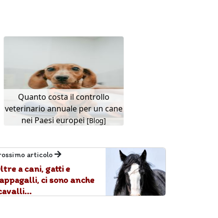
Quanto costa il controllo
veterinario annuale per un cane
nei Paesi europei
[Blog]
rossimo articolo
ltre a cani, gatti e
appagalli, ci sono anche
cavalli...