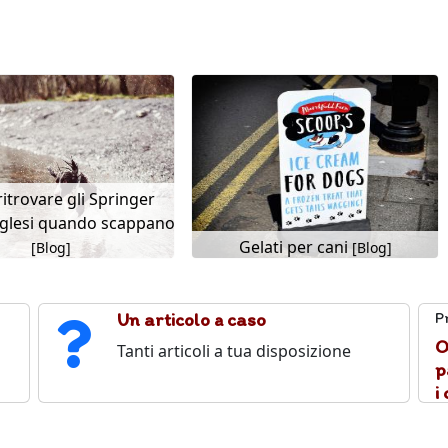
itrovare gli Springer
nglesi quando scappano
Gelati per cani
[Blog]
[Blog]
Un articolo a caso
P
O
Tanti articoli a tua disposizione
p
i 