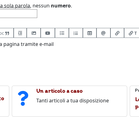
a sola parola
, nessun
numero
.
bc
T
 pagina tramite e-mail
Un articolo a caso
P
to
L
Tanti articoli a tua disposizione
p