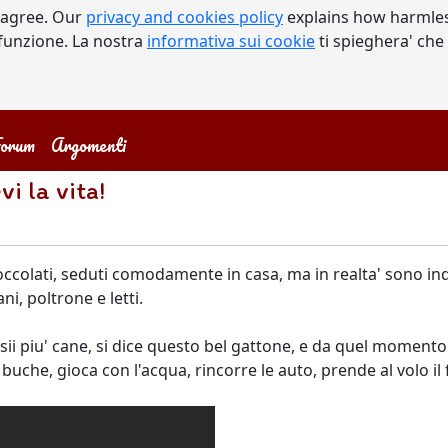
 agree. Our
privacy and cookies policy
explains how harmles
a funzione. La nostra
informativa sui cookie
ti spieghera' che
orum
Argomenti
vi la vita!
occolati, seduti comodamente in casa, ma in realta' sono indif
ni, poltrone e letti.
 sii piu' cane, si dice questo bel gattone, e da quel momen
va buche, gioca con l'acqua, rincorre le auto, prende al volo 