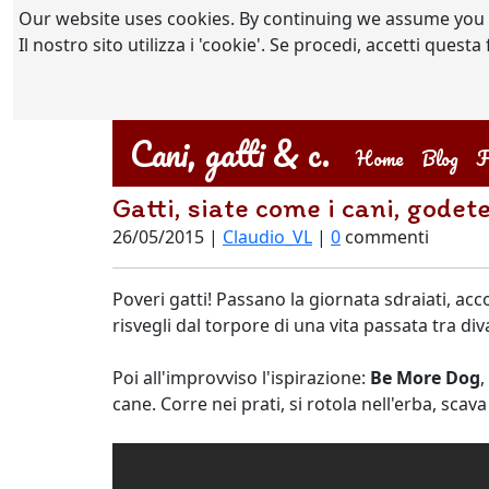
Our website uses cookies. By continuing we assume you
Il nostro sito utilizza i 'cookie'. Se procedi, accetti quest
Cani, gatti & c.
(current)
Home
Blog
F
Gatti, siate come i cani, godete
26/05/2015 |
Claudio_VL
|
0
commenti
Poveri gatti! Passano la giornata sdraiati, acc
risvegli dal torpore di una vita passata tra diva
Poi all'improvviso l'ispirazione:
Be More Dog
,
cane. Corre nei prati, si rotola nell'erba, sca