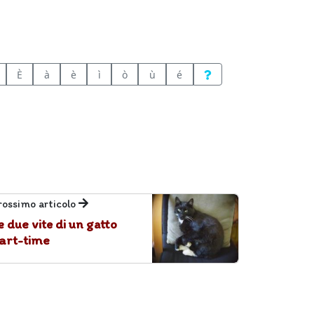
È
à
è
ì
ò
ù
é
rossimo articolo
e due vite di un gatto
art-time