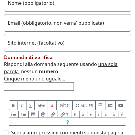
Nome (obbligatorio)
Email (obbligatorio, non verra' pubblicata)
Sito internet (facoltativo)
Domanda di verifica
Rispondi alla domanda seguente usando
una sola
parola
, nessun
numero
.
Cinque meno uno uguale...
abc
G
C
S
abc
a
abc
T
È
à
è
ì
ò
ù
é
Segnalami i prossimi commenti su questa pagina