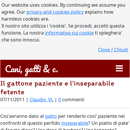
Our website uses cookies. By continuing we assume you
agree. Our
privacy and cookies policy
explains how
harmless cookies are.
Il nostro sito utilizza i 'cookie'. Se procedi, accetti questa
funzione. La nostra
informativa sui cookie
ti spieghera'
che sono innocui.
Close / Chiudi
Cani, gatti & c.
Il gattone paziente e l'inseparabile
fetente
07/11/2011 |
Claudio_VL
|
0
commenti
Cos'avranno dato al
gatto
per renderlo cosi' paziente nei
confronti di questo perfido
inseparabile
? Un piatto di pate'