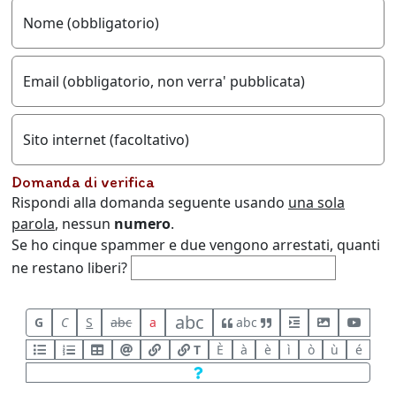
Nome (obbligatorio)
Email (obbligatorio, non verra' pubblicata)
Sito internet (facoltativo)
Domanda di verifica
Rispondi alla domanda seguente usando
una sola
parola
, nessun
numero
.
Se ho cinque spammer e due vengono arrestati, quanti
ne restano liberi?
abc
G
C
S
abc
a
abc
T
È
à
è
ì
ò
ù
é