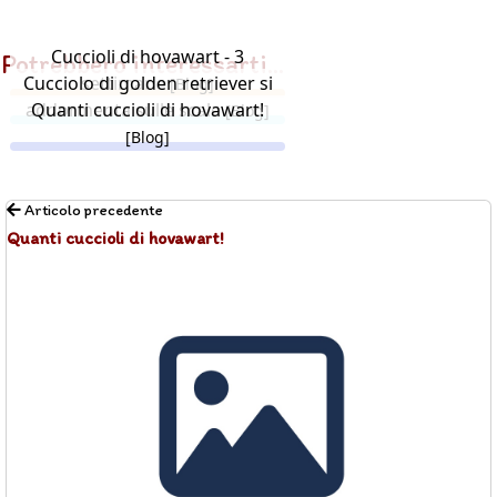
Cuccioli di hovawart - 3
Potrebbero interessarti...
Cucciolo di golden retriever si
settimane
[Blog]
addormenta sulle scale
Quanti cuccioli di hovawart!
[Blog]
[Blog]
Articolo precedente
Quanti cuccioli di hovawart!