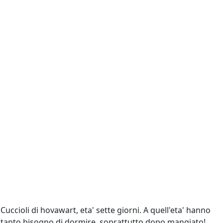
Cuccioli di hovawart, eta' sette giorni. A quell'eta' hanno
tanto bisogno di dormire, soprattutto dopo mangiato!