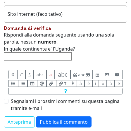
Sito internet (facoltativo)
Domanda di verifica
Rispondi alla domanda seguente usando
una sola
parola
, nessun
numero
.
In quale continente e' l'Uganda?
abc
G
C
S
abc
a
abc
T
È
à
è
ì
ò
ù
é
Segnalami i prossimi commenti su questa pagina
tramite e-mail