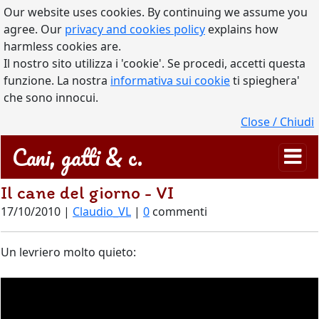
Our website uses cookies. By continuing we assume you
agree. Our
privacy and cookies policy
explains how
harmless cookies are.
Il nostro sito utilizza i 'cookie'. Se procedi, accetti questa
funzione. La nostra
informativa sui cookie
ti spieghera'
che sono innocui.
Close / Chiudi
Cani, gatti & c.
Il cane del giorno - VI
17/10/2010 |
Claudio_VL
|
0
commenti
Un levriero molto quieto: