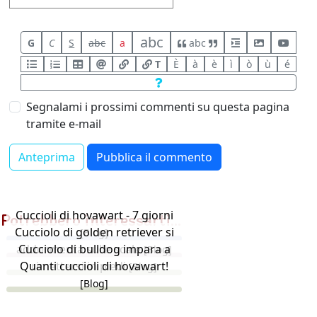
abc
G
C
S
abc
a
abc
T
È
à
è
ì
ò
ù
é
Segnalami i prossimi commenti su questa pagina
tramite e-mail
Cuccioli di hovawart - 7 giorni
Potrebbero interessarti...
Cucciolo di golden retriever si
[Blog]
addormenta sulle scale
Cucciolo di bulldog impara a
[Blog]
Quanti cuccioli di hovawart!
rimettersi in piedi
[Blog]
[Blog]