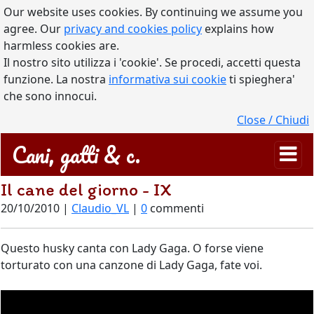
Our website uses cookies. By continuing we assume you
agree. Our
privacy and cookies policy
explains how
harmless cookies are.
Il nostro sito utilizza i 'cookie'. Se procedi, accetti questa
funzione. La nostra
informativa sui cookie
ti spieghera'
che sono innocui.
Close / Chiudi
Cani, gatti & c.
Il cane del giorno - IX
20/10/2010 |
Claudio_VL
|
0
commenti
Questo husky canta con Lady Gaga. O forse viene
torturato con una canzone di Lady Gaga, fate voi.