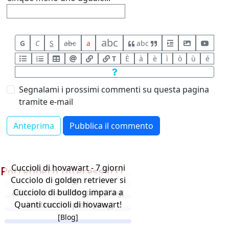
abc
G
C
S
abc
a
abc
T
È
à
è
ì
ò
ù
é
Segnalami i prossimi commenti su questa pagina
tramite e-mail
Cuccioli di hovawart - 7 giorni
Potrebbero interessarti...
Cucciolo di golden retriever si
[Blog]
addormenta sulle scale
Cucciolo di bulldog impara a
[Blog]
Quanti cuccioli di hovawart!
rimettersi in piedi
[Blog]
[Blog]