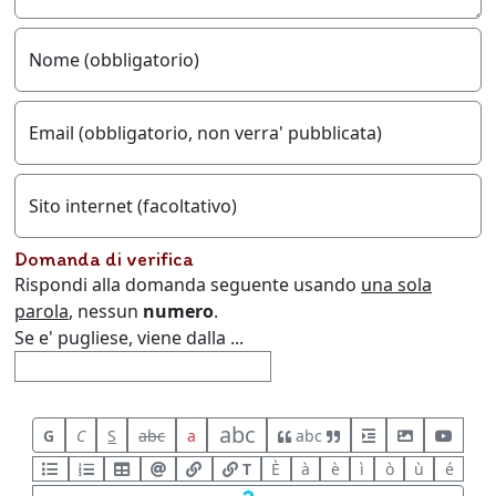
Nome (obbligatorio)
Email (obbligatorio, non verra' pubblicata)
Sito internet (facoltativo)
Domanda di verifica
Rispondi alla domanda seguente usando
una sola
parola
, nessun
numero
.
Se e' pugliese, viene dalla ...
abc
G
C
S
abc
a
abc
T
È
à
è
ì
ò
ù
é