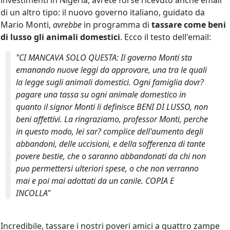
investimenti in Nigeria, avrete forse ricevuto anche email
di un altro tipo: il nuovo governo italiano, guidato da
Mario Monti,
avrebbe
in programma di
tassare come beni
di lusso gli animali domestici
. Ecco il testo dell'email:
"CI MANCAVA SOLO QUESTA: Il governo Monti sta
emanando nuove leggi da approvare, una tra le quali
la legge sugli animali domestici. Ogni famiglia dovr?
pagare una tassa su ogni animale domestico in
quanto il signor Monti li definisce BENI DI LUSSO, non
beni affettivi. La ringraziamo, professor Monti, perche
in questo modo, lei sar? complice dell'aumento degli
abbandoni, delle uccisioni, e della sofferenza di tante
povere bestie, che o saranno abbandonati da chi non
puo permettersi ulteriori spese, o che non verranno
mai e poi mai adottati da un canile. COPIA E
INCOLLA"
Incredibile, tassare i nostri poveri amici a quattro zampe